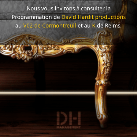
Nous vous invitons à consulter la
Programmation de
David Hardit productions
au
V02 de Cormontreuil
et au
K
de Reims.